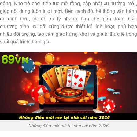
động. Kho trò chơi tiếp tục mở rộng, cập nhật xu hướng mới,
giúp nội dung luôn tươi mới. Bên cạnh đó, hệ thống vận hành
ổn định hơn, tốc độ xử lý nhanh, hạn chế gián đoạn. Các
chương trình ưu đãi cũng được thiết kế linh hoạt, phù hợp
nhiều đối tượng, tạo cảm giác hứng khởi và giá trị thực tế trong
suốt quá trình tham gia.
Những điều mới mẻ tại nhà cái năm 2026