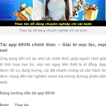
Thao tác dễ dàng chuyên nghiệp chỉ vài bước
Tải app 69VN chính thức – Giải trí mọi lúc, mọi
nơi
Ứng dụng tiện ích tại nhà cái chính thức giúp người chơi giải
trí linh hoạt mọi lúc, mọi nơi ngay trên thiết bị di động. App
được tối ưu dung lượng, cài đặt nhanh chóng và vận hành ổn
định, mang đến trải nghiệm mượt mà tương đương phiên bản
web.
Bảng hướng dẫn tải app 69VN
Bước
Thao tác