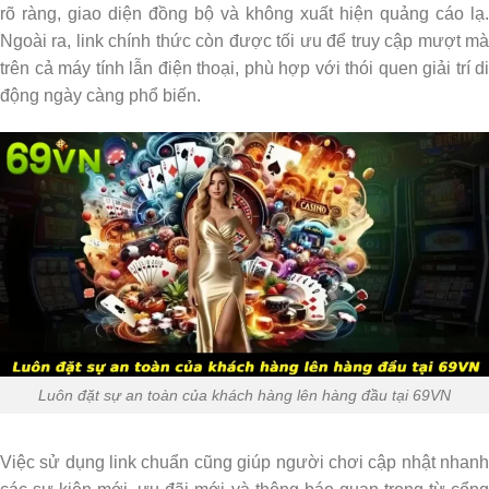
rõ ràng, giao diện đồng bộ và không xuất hiện quảng cáo lạ.
Ngoài ra, link chính thức còn được tối ưu để truy cập mượt mà
trên cả máy tính lẫn điện thoại, phù hợp với thói quen giải trí di
động ngày càng phổ biến.
Luôn đặt sự an toàn của khách hàng lên hàng đầu tại 69VN
Việc sử dụng link chuẩn cũng giúp người chơi cập nhật nhanh