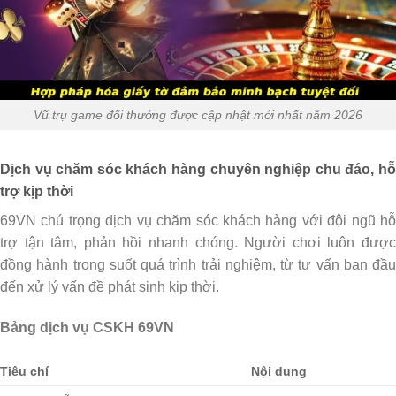
Vũ trụ game đổi thưởng được cập nhật mới nhất năm 2026
Dịch vụ chăm sóc khách hàng chuyên nghiệp chu đáo, hỗ
trợ kịp thời
69VN chú trọng dịch vụ chăm sóc khách hàng với đội ngũ hỗ
trợ tận tâm, phản hồi nhanh chóng. Người chơi luôn được
đồng hành trong suốt quá trình trải nghiệm, từ tư vấn ban đầu
đến xử lý vấn đề phát sinh kịp thời.
Bảng dịch vụ CSKH 69VN
Tiêu chí
Nội dung