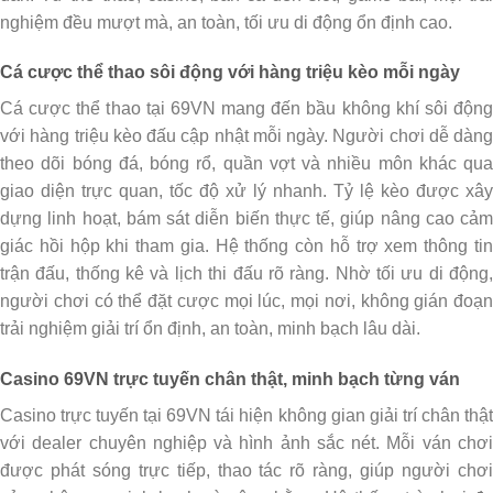
nghiệm đều mượt mà, an toàn, tối ưu di động ổn định cao.
Cá cược thể thao sôi động với hàng triệu kèo mỗi ngày
Cá cược thể thao tại 69VN mang đến bầu không khí sôi động
với hàng triệu kèo đấu cập nhật mỗi ngày. Người chơi dễ dàng
theo dõi bóng đá, bóng rổ, quần vợt và nhiều môn khác qua
giao diện trực quan, tốc độ xử lý nhanh. Tỷ lệ kèo được xây
dựng linh hoạt, bám sát diễn biến thực tế, giúp nâng cao cảm
giác hồi hộp khi tham gia. Hệ thống còn hỗ trợ xem thông tin
trận đấu, thống kê và lịch thi đấu rõ ràng. Nhờ tối ưu di động,
người chơi có thể đặt cược mọi lúc, mọi nơi, không gián đoạn
trải nghiệm giải trí ổn định, an toàn, minh bạch lâu dài.
Casino 69VN trực tuyến chân thật, minh bạch từng ván
Casino trực tuyến tại 69VN tái hiện không gian giải trí chân thật
với dealer chuyên nghiệp và hình ảnh sắc nét. Mỗi ván chơi
được phát sóng trực tiếp, thao tác rõ ràng, giúp người chơi