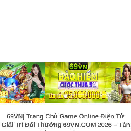
69VN| Trang Chủ Game Online Điện Tử
Giải Trí Đổi Thưởng 69VN.COM 2026 – Tân