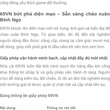
cộng đồng yêu thích game đổi thưởng.
69VN bứt phá diện mạo – Sẵn sàng chào xuân
Bính Ngọ
69VN khoác lên diện mạo mới trẻ trung, tinh gọn và hiện đại để
chào xuân Bính Ngọ. Từ giao diện, tốc độ đến trải nghiệm
người dùng đều được nâng cấp, mang lại cảm giác mượt mà,
dễ dùng, giúp mỗi phút giải trí đầu năm trở nên trọn vẹn hơn.
Giấy phép vận hành minh bạch, cập nhật đầy đủ mới nhất
Nhà cái 69VN luôn đặt tính minh bạch lên hàng đầu khi công
khai thông tin pháp lý và giấy phép vận hành rõ ràng. Người
chơi dễ dàng kiểm tra, đối chiếu, từ đó an tâm trải nghiệm trong
môi trường giải trí được quản lý chặt chẽ và cập nhật liên tục.
Bảng thông tin giấy phép 69VN
Nội dung
Thông tin chi tiết