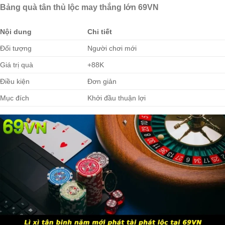
Bảng quà tân thủ lộc may thắng lớn 69VN
Nội dung
Chi tiết
Đối tượng
Người chơi mới
Giá trị quà
+88K
Điều kiện
Đơn giản
Mục đích
Khởi đầu thuận lợi