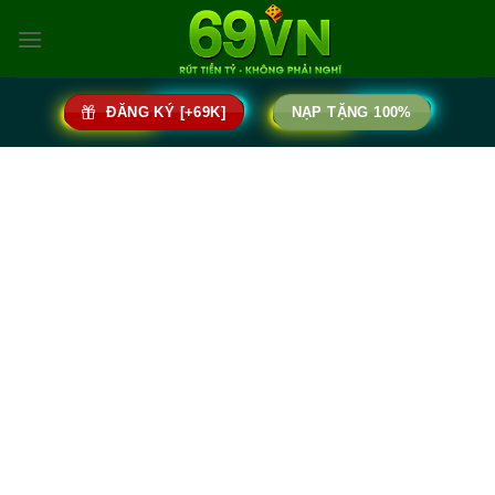
Bỏ
qua
nội
dung
ĐĂNG KÝ [+69K]
NẠP TẶNG 100%