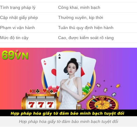
Tình trạng pháp lý
Công khai, minh bạch
Cập nhật giấy phép
Thường xuyên, kịp thời
Phạm vi vận hành
Tuân thủ quy định hiện hành
Mức độ tin cậy
Cao, được kiểm soát rõ ràng
Hợp pháp hóa giấy tờ đảm bảo minh bạch tuyệt đối