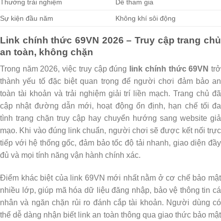
Thưởng trải nghiệm
Dễ tham gia
Sự kiện đầu năm
Không khí sôi động
Link chính thức 69VN 2026 – Truy cập trang chủ
an toàn, không chặn
Trong năm 2026, việc truy cập đúng
link chính thức 69VN
tr
thành yếu tố đặc biệt quan trọng để người chơi đảm bảo an
toàn tài khoản và trải nghiệm giải trí liền mạch. Trang chủ đã
cập nhật đường dẫn mới, hoạt động ổn định, hạn chế tối đa
tình trạng chặn truy cập hay chuyển hướng sang website giả
mạo. Khi vào đúng link chuẩn, người chơi sẽ được kết nối trực
tiếp với hệ thống gốc, đảm bảo tốc độ tải nhanh, giao diện đầy
đủ và mọi tính năng vận hành chính xác.
Điểm khác biệt của link 69VN mới nhất nằm ở cơ chế bảo mật
nhiều lớp, giúp mã hóa dữ liệu đăng nhập, bảo vệ thông tin cá
nhân và ngăn chặn rủi ro đánh cắp tài khoản. Người dùng có
thể dễ dàng nhận biết link an toàn thông qua giao thức bảo mật