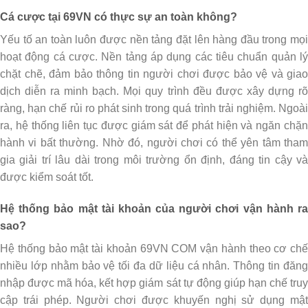
Cá cược tại 69VN có thực sự an toàn không?
Yếu tố an toàn luôn được nền tảng đặt lên hàng đầu trong mọi
hoạt động cá cược. Nền tảng áp dụng các tiêu chuẩn quản lý
chặt chẽ, đảm bảo thông tin người chơi được bảo vệ và giao
dịch diễn ra minh bạch. Mọi quy trình đều được xây dựng rõ
ràng, hạn chế rủi ro phát sinh trong quá trình trải nghiệm. Ngoài
ra, hệ thống liên tục được giám sát để phát hiện và ngăn chặn
hành vi bất thường. Nhờ đó, người chơi có thể yên tâm tham
gia giải trí lâu dài trong môi trường ổn định, đáng tin cậy và
được kiểm soát tốt.
Hệ thống bảo mật tài khoản của người chơi vận hành ra
sao?
Hệ thống bảo mật tài khoản 69VN COM vận hành theo cơ chế
nhiều lớp nhằm bảo vệ tối đa dữ liệu cá nhân. Thông tin đăng
nhập được mã hóa, kết hợp giám sát tự động giúp hạn chế truy
cập trái phép. Người chơi được khuyến nghị sử dụng mật