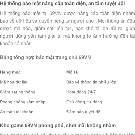
Hệ thống bảo mật nâng cấp toàn diện, an tâm tuyệt đối
Hệ thống bảo mật tại 69VN được nâng cấp toàn diện nhằm
bảo vệ dữ liệu và quyền riêng tư người chơi. Mọi thông tin đều
được mã hóa, giám sát liên tục, hạn chế tối đa rủi ro, giúp
người dùng yên tâm giải trí mà không lo ảnh hưởng đến tài
khoản cá nhân.
Bảng tổng hợp bảo mật trang chủ 69VN
Hạng mục
Mô tả
Mã hóa dữ liệu
Bảo vệ thông tin nhiều lớp
Giám sát hệ thống
Hoạt động 24/7
Phòng chống xâm nhập
Chủ động, tự động
An toàn tài khoản
Đảm bảo tuyệt đối
Kho game 69VN phong phú, chơi mãi không nhàm